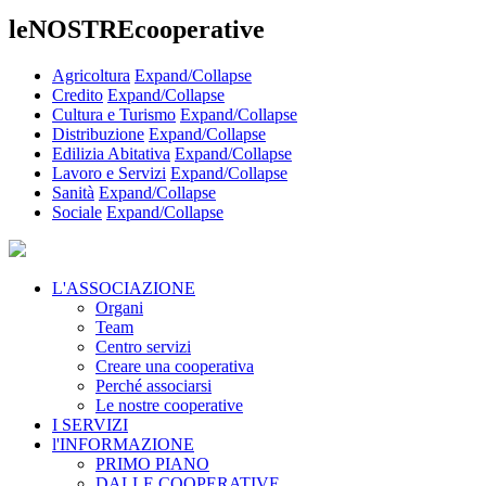
leNOSTREcooperative
Agricoltura
Expand/Collapse
Credito
Expand/Collapse
Cultura e Turismo
Expand/Collapse
Distribuzione
Expand/Collapse
Edilizia Abitativa
Expand/Collapse
Lavoro e Servizi
Expand/Collapse
Sanità
Expand/Collapse
Sociale
Expand/Collapse
L'ASSOCIAZIONE
Organi
Team
Centro servizi
Creare una cooperativa
Perché associarsi
Le nostre cooperative
I SERVIZI
l'INFORMAZIONE
PRIMO PIANO
DALLE COOPERATIVE