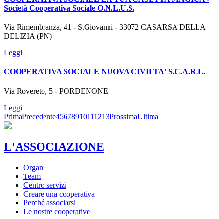
Società Cooperativa Sociale O.N.L.U.S.
Via Rimembranza, 41 - S.Giovanni - 33072 CASARSA DELLA
DELIZIA (PN)
Leggi
COOPERATIVA SOCIALE NUOVA CIVILTA' S.C.A.R.L.
Via Rovereto, 5 - PORDENONE
Leggi
Prima
Precedente
4
5
6
7
8
9
10
11
12
13
Prossima
Ultima
L'ASSOCIAZIONE
Organi
Team
Centro servizi
Creare una cooperativa
Perché associarsi
Le nostre cooperative