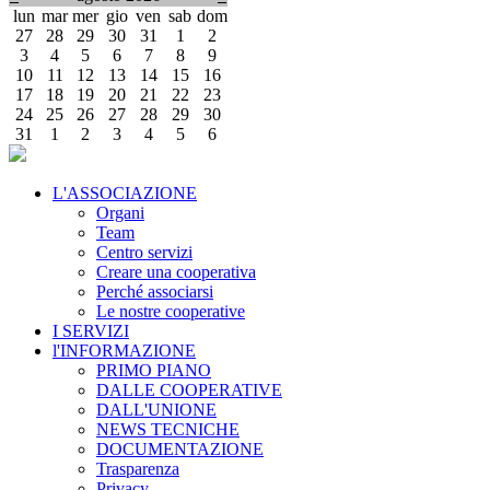
lun
mar
mer
gio
ven
sab
dom
27
28
29
30
31
1
2
3
4
5
6
7
8
9
10
11
12
13
14
15
16
17
18
19
20
21
22
23
24
25
26
27
28
29
30
31
1
2
3
4
5
6
L'ASSOCIAZIONE
Organi
Team
Centro servizi
Creare una cooperativa
Perché associarsi
Le nostre cooperative
I SERVIZI
l'INFORMAZIONE
PRIMO PIANO
DALLE COOPERATIVE
DALL'UNIONE
NEWS TECNICHE
DOCUMENTAZIONE
Trasparenza
Privacy