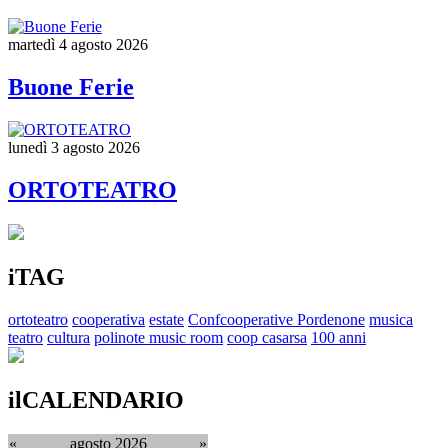
martedì 4 agosto 2026
Buone Ferie
lunedì 3 agosto 2026
ORTOTEATRO
iTAG
ortoteatro
cooperativa
estate
Confcooperative Pordenone
musica
teatro
cultura
polinote music room
coop casarsa
100 anni
ilCALENDARIO
«
agosto 2026
»