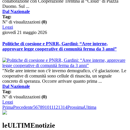
collaborazione con Cooperazione Trentina al “Cloud” di Piazza
Duomo. Sul ...
Dal Nazionale
Tag:
N° di visualizzazioni
(0)
Leggi
giovedì 21 maggio 2026
Politiche di coesione e PNRR, Gardini: “Aree interne,
approvare legge cooperative di comunità ferma da 3 anni”
"Nelle aree interne non c'è inverno demografico, c'è glaciazione. Le
cooperative di comunità sono cellule di rinascita, un segnale
concreto di speranza. Occorre arrivare quanto prima ...
Dal Nazionale
Tag:
N° di visualizzazioni
(0)
Leggi
Prima
Precedente
5
6
7
8
9
10
11
12
13
14
Prossima
Ultima
leULTIMEnotizie