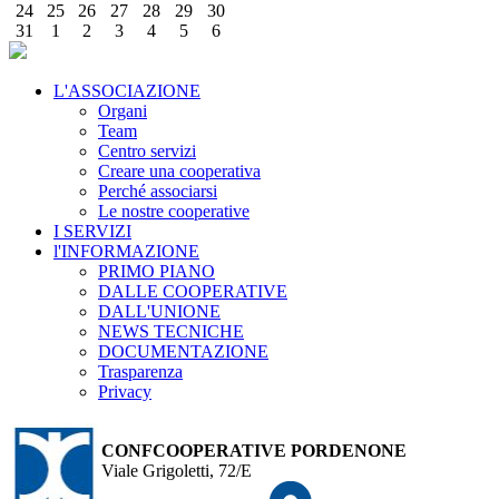
24
25
26
27
28
29
30
31
1
2
3
4
5
6
L'ASSOCIAZIONE
Organi
Team
Centro servizi
Creare una cooperativa
Perché associarsi
Le nostre cooperative
I SERVIZI
l'INFORMAZIONE
PRIMO PIANO
DALLE COOPERATIVE
DALL'UNIONE
NEWS TECNICHE
DOCUMENTAZIONE
Trasparenza
Privacy
CONFCOOPERATIVE PORDENONE
Viale Grigoletti, 72/E