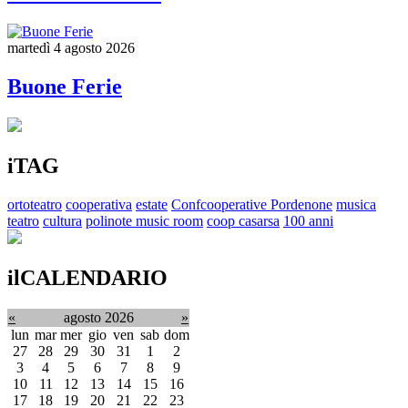
martedì 4 agosto 2026
Buone Ferie
iTAG
ortoteatro
cooperativa
estate
Confcooperative Pordenone
musica
teatro
cultura
polinote music room
coop casarsa
100 anni
ilCALENDARIO
«
agosto 2026
»
lun
mar
mer
gio
ven
sab
dom
27
28
29
30
31
1
2
3
4
5
6
7
8
9
10
11
12
13
14
15
16
17
18
19
20
21
22
23