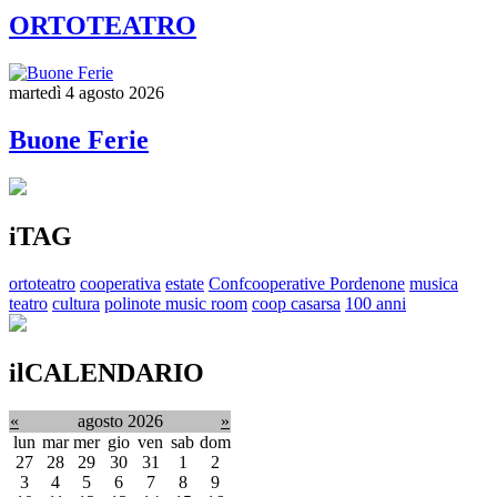
ORTOTEATRO
martedì 4 agosto 2026
Buone Ferie
iTAG
ortoteatro
cooperativa
estate
Confcooperative Pordenone
musica
teatro
cultura
polinote music room
coop casarsa
100 anni
ilCALENDARIO
«
agosto 2026
»
lun
mar
mer
gio
ven
sab
dom
27
28
29
30
31
1
2
3
4
5
6
7
8
9