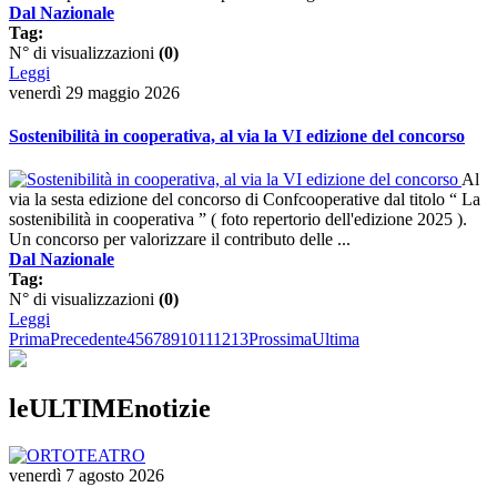
Dal Nazionale
Tag:
N° di visualizzazioni
(0)
Leggi
venerdì 29 maggio 2026
Sostenibilità in cooperativa, al via la VI edizione del concorso
Al
via la sesta edizione del concorso di Confcooperative dal titolo “ La
sostenibilità in cooperativa ” ( foto repertorio dell'edizione 2025 ).
Un concorso per valorizzare il contributo delle ...
Dal Nazionale
Tag:
N° di visualizzazioni
(0)
Leggi
Prima
Precedente
4
5
6
7
8
9
10
11
12
13
Prossima
Ultima
leULTIMEnotizie
venerdì 7 agosto 2026