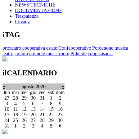
NEWS TECNICHE
DOCUMENTAZIONE
Trasparenza
Privacy
iTAG
ortoteatro
cooperativa
estate
Confcooperative Pordenone
musica
teatro
cultura
polinote music room
Polinote
coop casarsa
ilCALENDARIO
«
agosto 2026
»
lun
mar
mer
gio
ven
sab
dom
27
28
29
30
31
1
2
3
4
5
6
7
8
9
10
11
12
13
14
15
16
17
18
19
20
21
22
23
24
25
26
27
28
29
30
31
1
2
3
4
5
6