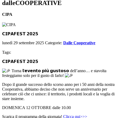
dalleCOOPERATIVE
CIPA
𝗖𝗜𝗣𝗔𝗙𝗘𝗦𝗧 𝟮𝟬𝟮𝟱
lunedì 29 settembre 2025
Categorie:
Dalle Cooperative
Tags:
𝗖𝗜𝗣𝗔𝗙𝗘𝗦𝗧 𝟮𝟬𝟮𝟱
Torna 𝗹'𝗲𝘃𝗲𝗻𝘁𝗼 𝗽𝗶𝘂̀ 𝗴𝘂𝘀𝘁𝗼𝘀𝗼 dell’anno… e stavolta
festeggiamo solo per il gusto di farlo!
Dopo il grande successo dello scorso anno per i 50 anni della nostra
Cooperativa, abbiamo deciso che non serve un anniversario per
celebrare ciò che ci unisce: il territorio, i prodotti locali e la voglia di
stare insieme.
DOMENICA 12 OTTOBRE dalle 10.00
Scarica il programma della giornata!
Clicca qui>>>