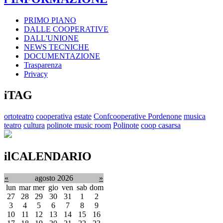
PRIMO PIANO
DALLE COOPERATIVE
DALL'UNIONE
NEWS TECNICHE
DOCUMENTAZIONE
Trasparenza
Privacy
iTAG
ortoteatro
cooperativa
estate
Confcooperative Pordenone
musica
teatro
cultura
polinote music room
Polinote
coop casarsa
ilCALENDARIO
«
agosto 2026
»
lun
mar
mer
gio
ven
sab
dom
27
28
29
30
31
1
2
3
4
5
6
7
8
9
10
11
12
13
14
15
16