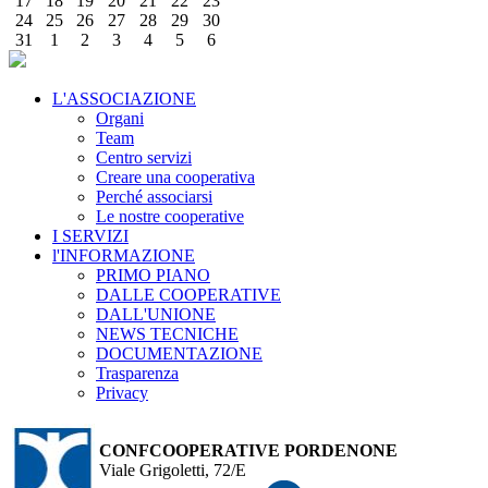
17
18
19
20
21
22
23
24
25
26
27
28
29
30
31
1
2
3
4
5
6
L'ASSOCIAZIONE
Organi
Team
Centro servizi
Creare una cooperativa
Perché associarsi
Le nostre cooperative
I SERVIZI
l'INFORMAZIONE
PRIMO PIANO
DALLE COOPERATIVE
DALL'UNIONE
NEWS TECNICHE
DOCUMENTAZIONE
Trasparenza
Privacy
CONFCOOPERATIVE PORDENONE
Viale Grigoletti, 72/E