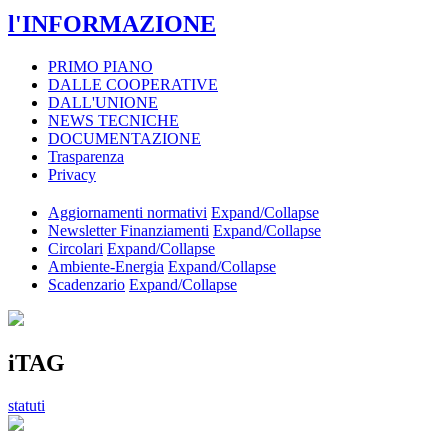
l'INFORMAZIONE
PRIMO PIANO
DALLE COOPERATIVE
DALL'UNIONE
NEWS TECNICHE
DOCUMENTAZIONE
Trasparenza
Privacy
Aggiornamenti normativi
Expand/Collapse
Newsletter Finanziamenti
Expand/Collapse
Circolari
Expand/Collapse
Ambiente-Energia
Expand/Collapse
Scadenzario
Expand/Collapse
iTAG
statuti