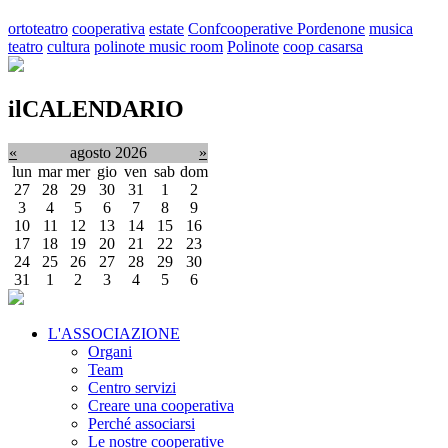
ortoteatro
cooperativa
estate
Confcooperative Pordenone
musica
teatro
cultura
polinote music room
Polinote
coop casarsa
ilCALENDARIO
«
agosto 2026
»
lun
mar
mer
gio
ven
sab
dom
27
28
29
30
31
1
2
3
4
5
6
7
8
9
10
11
12
13
14
15
16
17
18
19
20
21
22
23
24
25
26
27
28
29
30
31
1
2
3
4
5
6
L'ASSOCIAZIONE
Organi
Team
Centro servizi
Creare una cooperativa
Perché associarsi
Le nostre cooperative