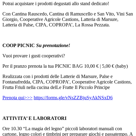
Potrai acquistare i prodotti degustati allo stand dedicato!
Con Cantina Rauscedo, Cantina di Ramuscello e San Vito, Vini San
Giorgio, Cooperative Agricole Castions, Latteria di Marsure,
Latteria di Palse, CIPA, COPROPA’, La Rossa Pezzata.
COOP PICNIC
Su prenotazione!
Vuoi provare i gusti cooperativi?
Per il pranzo prenota la tua PICNIC BAG 10,00 € | 5,00 € (baby)
Realizzata con i prodotti delle Latterie di Marsure, Palse e
Fontanafredda, CIPA, COPROPA’, Cooperative Agricole Castions,
Frutta Friuli nella cucina delLe Fratte Il Piccolo Principe
Prenota qui>>>
https://forms.gle/vNsZZBjuSyAkNSxD6
ATTIVITA’ E LABORATORI
Ore 10.30 “La magia del legno” piccoli laboratori manuali con
cartone, legno colori e timbrini per preparare giochi e passatempo. A