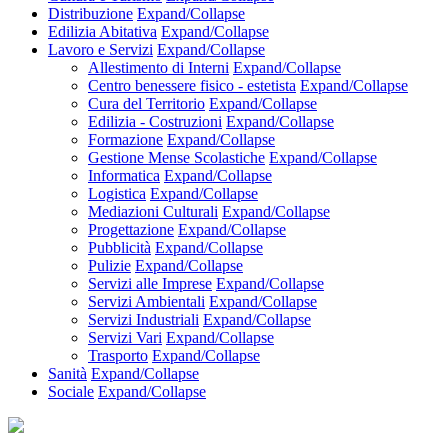
Distribuzione
Expand/Collapse
Edilizia Abitativa
Expand/Collapse
Lavoro e Servizi
Expand/Collapse
Allestimento di Interni
Expand/Collapse
Centro benessere fisico - estetista
Expand/Collapse
Cura del Territorio
Expand/Collapse
Edilizia - Costruzioni
Expand/Collapse
Formazione
Expand/Collapse
Gestione Mense Scolastiche
Expand/Collapse
Informatica
Expand/Collapse
Logistica
Expand/Collapse
Mediazioni Culturali
Expand/Collapse
Progettazione
Expand/Collapse
Pubblicità
Expand/Collapse
Pulizie
Expand/Collapse
Servizi alle Imprese
Expand/Collapse
Servizi Ambientali
Expand/Collapse
Servizi Industriali
Expand/Collapse
Servizi Vari
Expand/Collapse
Trasporto
Expand/Collapse
Sanità
Expand/Collapse
Sociale
Expand/Collapse