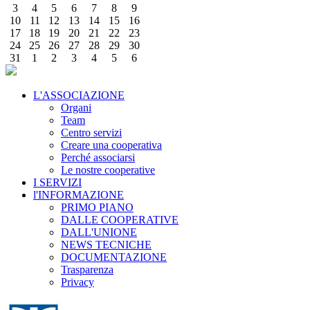
3
4
5
6
7
8
9
10
11
12
13
14
15
16
17
18
19
20
21
22
23
24
25
26
27
28
29
30
31
1
2
3
4
5
6
L'ASSOCIAZIONE
Organi
Team
Centro servizi
Creare una cooperativa
Perché associarsi
Le nostre cooperative
I SERVIZI
l'INFORMAZIONE
PRIMO PIANO
DALLE COOPERATIVE
DALL'UNIONE
NEWS TECNICHE
DOCUMENTAZIONE
Trasparenza
Privacy