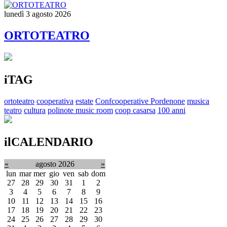
lunedì 3 agosto 2026
ORTOTEATRO
iTAG
ortoteatro
cooperativa
estate
Confcooperative Pordenone
musica
teatro
cultura
polinote music room
coop casarsa
100 anni
ilCALENDARIO
«
agosto 2026
»
lun
mar
mer
gio
ven
sab
dom
27
28
29
30
31
1
2
3
4
5
6
7
8
9
10
11
12
13
14
15
16
17
18
19
20
21
22
23
24
25
26
27
28
29
30