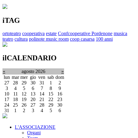
iTAG
ortoteatro
cooperativa
estate
Confcooperative Pordenone
musica
teatro
cultura
polinote music room
coop casarsa
100 anni
ilCALENDARIO
«
agosto 2026
»
lun
mar
mer
gio
ven
sab
dom
27
28
29
30
31
1
2
3
4
5
6
7
8
9
10
11
12
13
14
15
16
17
18
19
20
21
22
23
24
25
26
27
28
29
30
31
1
2
3
4
5
6
L'ASSOCIAZIONE
Organi